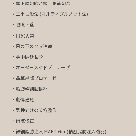
・
顎下腺切除と顎二腹筋切除
・
二重埋没法 (マルティプルノット法)
・
眼瞼下垂
・
目尻切開
・
目の下のクマ治療
・
鼻中隔延長術
・
オーダーメイドプロテーゼ
・
鼻翼基部プロテーゼ
・
脂肪幹細胞移植
・
創傷治癒
・
男性向けの美容整形
・
他院修正
・
微細脂肪注入 MAFT-Gun(精密脂肪注入機器)