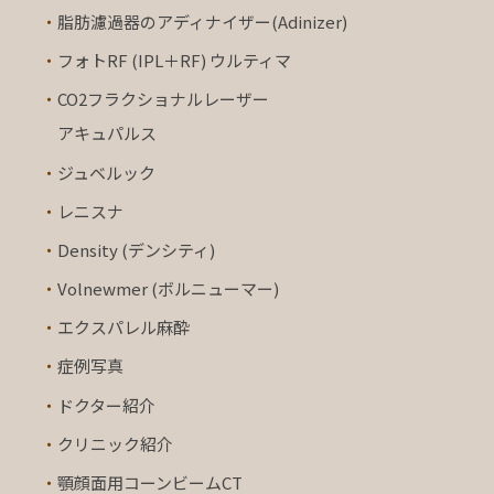
・
脂肪濾過器のアディナイザー(Adinizer)
・
フォトRF (IPL＋RF) ウルティマ
・
CO2フラクショナルレーザー
アキュパルス
・
ジュベルック
・
レニスナ
・
Density (デンシティ)
・
Volnewmer (ボルニューマー)
・
エクスパレル麻酔
・
症例写真
・
ドクター紹介
・
クリニック紹介
・
顎顔面用コーンビームCT