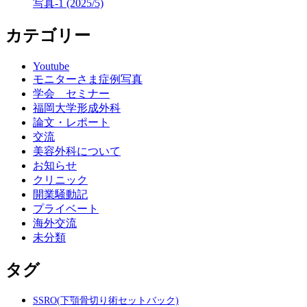
写真-1 (2025/5)
カテゴリー
Youtube
モニターさま症例写真
学会 セミナー
福岡大学形成外科
論文・レポート
交流
美容外科について
お知らせ
クリニック
開業騒動記
プライベート
海外交流
未分類
タグ
SSRO(下顎骨切り術セットバック)