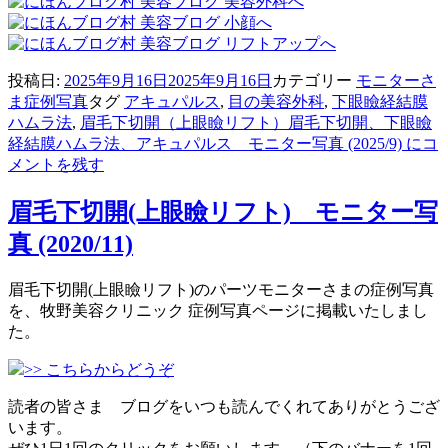
投稿日:
2025年9月16日
2025年9月16日
カテゴリー
モニターさ
ま症例写真
タグ
アキュパルス
,
目の美容外科
,
下眼瞼経結膜
ハムラ法
,
眉毛下切開（上眼瞼リフト）
眉毛下切開、下眼瞼
経結膜ハムラ法、アキュパルス モニター写真 (2025/9) に
コ
メントを残す
眉毛下切開(上眼瞼リフト) モニター写
真 (2020/11)
眉毛下切開(上眼瞼リフト)のパーツモニターさまの症例写真
を、牧野美容クリニック 症例写真ページに掲載いたしまし
た。
>> こちらからどうぞ
読者の皆さま ブログをいつも読んでくれてありがとうござ
います。