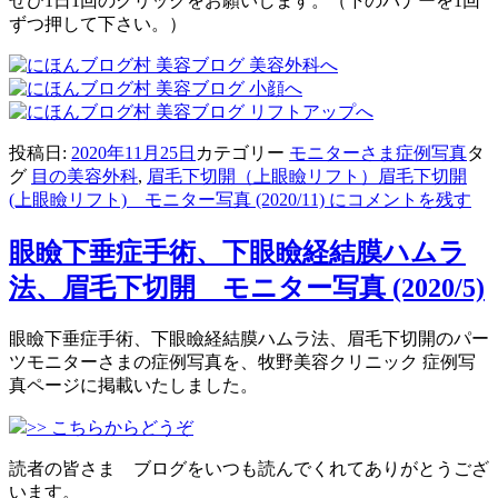
ぜひ1日1回のクリックをお願いします。（下のバナーを1回
ずつ押して下さい。）
投稿日:
2020年11月25日
カテゴリー
モニターさま症例写真
タ
グ
目の美容外科
,
眉毛下切開（上眼瞼リフト）
眉毛下切開
(上眼瞼リフト) モニター写真 (2020/11) に
コメントを残す
眼瞼下垂症手術、下眼瞼経結膜ハムラ
法、眉毛下切開 モニター写真 (2020/5)
眼瞼下垂症手術、下眼瞼経結膜ハムラ法、眉毛下切開のパー
ツモニターさまの症例写真を、牧野美容クリニック 症例写
真ページに掲載いたしました。
>> こちらからどうぞ
読者の皆さま ブログをいつも読んでくれてありがとうござ
います。