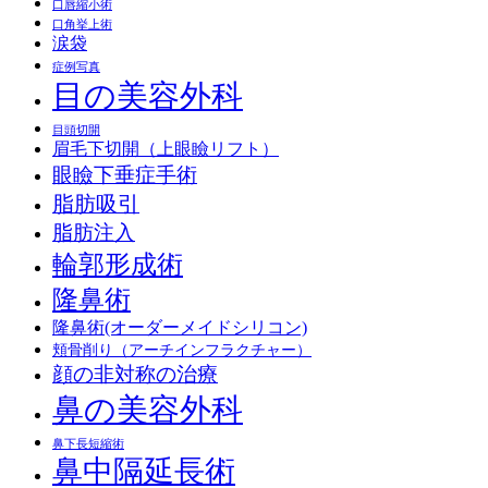
口唇縮小術
口角挙上術
涙袋
症例写真
目の美容外科
目頭切開
眉毛下切開（上眼瞼リフト）
眼瞼下垂症手術
脂肪吸引
脂肪注入
輪郭形成術
隆鼻術
隆鼻術(オーダーメイドシリコン)
頬骨削り（アーチインフラクチャー）
顔の非対称の治療
鼻の美容外科
鼻下長短縮術
鼻中隔延長術