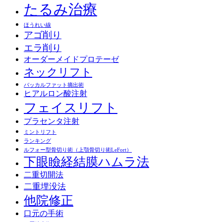
たるみ治療
ほうれい線
アゴ削り
エラ削り
オーダーメイドプロテーゼ
ネックリフト
バッカルファット摘出術
ヒアルロン酸注射
フェイスリフト
プラセンタ注射
ミントリフト
ランキング
ルフォー型骨切り術（上顎骨切り術LeFort）
下眼瞼経結膜ハムラ法
二重切開法
二重埋没法
他院修正
口元の手術